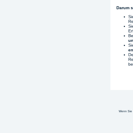
Darum s
Si
Re
Si
Er
Be
un
Si
er
De
Re
be
Wenn Sie 