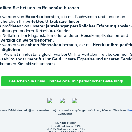
ollten Sie bei uns im Reisebüro buchen:
e werden von
Experten
beraten, die mit Fachwissen und fundierten
cherchen Ihr
perfektes Urlaubsziel
finden.
e profitieren von unserer
jahrelanger persönlicher Erfahrung
sowie v
fahrungen anderer Reisebüro-Kunden.
i Notfällen, bei Flugausfällen oder anderen Reisekomplikationen wird 
verzüglich weitergeholfen
.
e werden von
echten Menschen
beraten, die mit
Herzblut Ihre perfe
möglichen
.
r Preis ist mindestens gleich wie bei Online-Portalen – oft bekommen S
isebüro sogar
mehr für Ihr Geld
.Unsere Expertise und unseren Servi
kommen Sie faktisch umsonst.
Besuchen Sie unser Online-Portal mit persönlicher Betreuung!
diese E-Mail (an: info@mundusreisen.de) nicht mehr empfangen möchten, können Sie diese
hie
abbestellen.
Mundus Reisen
Obertheidstrasse 223
45475 Mülheim an der Ruhr