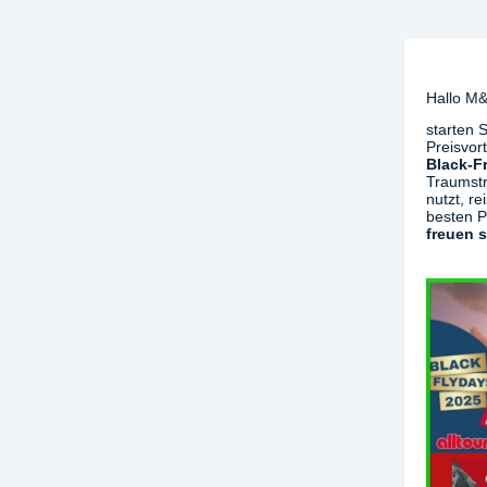
Hallo M
starten 
Preisvor
Black-F
Traumstr
nutzt, re
besten P
freuen 