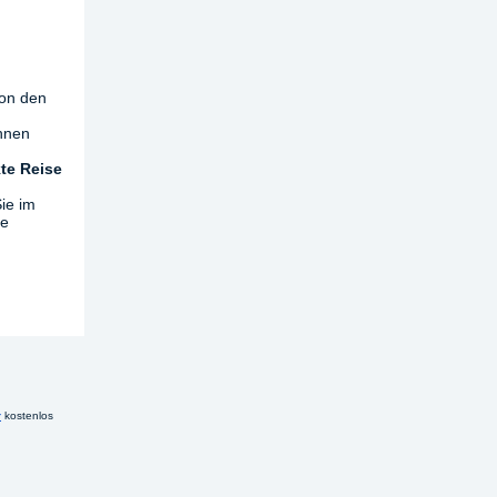
on den
Ihnen
kte Reise
ie im
ce
r
kostenlos