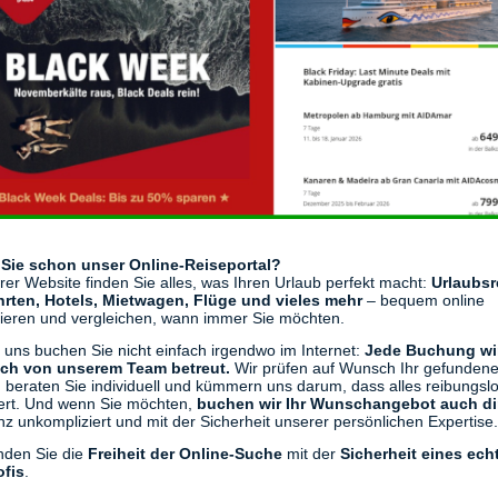
Sie schon unser Online-Reiseportal?
rer Website finden Sie alles, was Ihren Urlaub perfekt macht:
Urlaubsr
hrten, Hotels, Mietwagen, Flüge und vieles mehr
– bequem online
ieren und vergleichen, wann immer Sie möchten.
 uns buchen Sie nicht einfach irgendwo im Internet:
Jede Buchung wi
ich von unserem Team betreut.
Wir prüfen auf Wunsch Ihr gefunden
 beraten Sie individuell und kümmern uns darum, dass alles reibungsl
iert. Und wenn Sie möchten,
buchen wir Ihr Wunschangebot auch dir
z unkompliziert und mit der Sicherheit unserer persönlichen Expertise.
nden Sie die
Freiheit der Online-Suche
mit der
Sicherheit eines ech
ofis
.