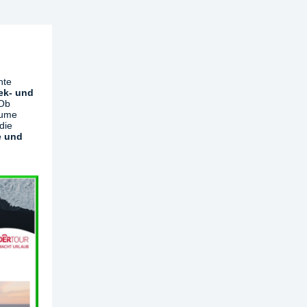
hte
ek- und
 Ob
äume
die
e und