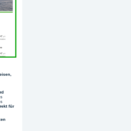
eisen,
rd
es
os
ekt für
ten